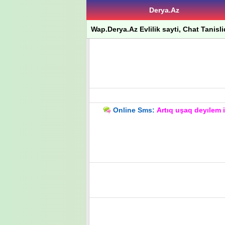
Derya.Az
Wap.Derya.Az Evlilik sayti, Chat Tanisli
Online Sms:
Artıq uşaq deyılem 