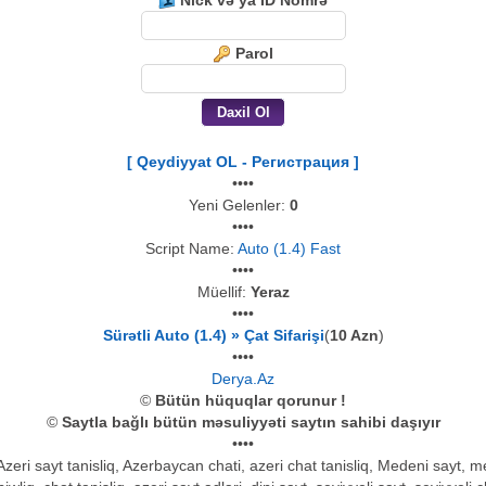
Nick və ya İD Nömrə
Parol
[ Qeydiyyat OL - Регистрация ]
••••
Yeni Gelenler:
0
••••
Script Name:
Auto (1.4) Fast
••••
Müellif:
Yeraz
••••
Sürətli Auto (1.4) » Çat Sifarişi
(
10 Azn
)
••••
Derya.Az
©
Bütün hüquqlar qorunur !
©
Saytla bağlı bütün məsuliyyəti saytın sahibi daşıyır
••••
, Azeri sayt tanisliq, Azerbaycan chati, azeri chat tanisliq, Medeni sayt,