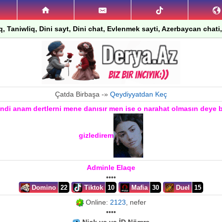
q, Taniwliq, Dini sayt, Dini chat, Evlenmek sayti, Azerbaycan chati,
Çatda Birbaşa -»
Qeydiyyatdan Keç
indi anam dertlerni mene danısır men ise o narahat olmasın deye
gizledirem
Adminle Elaqe
••••
Domino
22
Tiktok
10
Mafia
30
Duel
15
Online:
2123
, nefer
••••