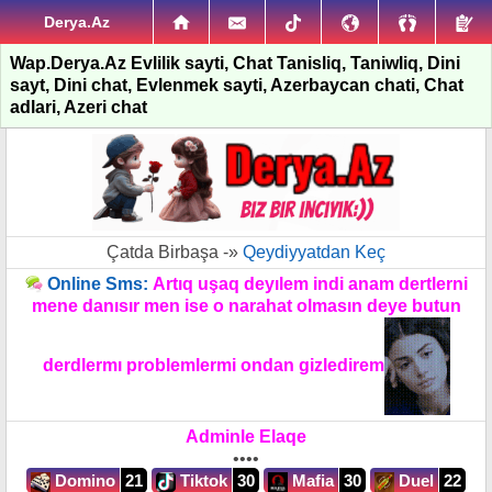
Derya.Az
Wap.Derya.Az Evlilik sayti, Chat Tanisliq, Taniwliq, Dini
sayt, Dini chat, Evlenmek sayti, Azerbaycan chati, Chat
adlari, Azeri chat
Çatda Birbaşa -»
Qeydiyyatdan Keç
Online Sms:
Artıq uşaq deyılem indi anam dertlerni
mene danısır men ise o narahat olmasın deye butun
derdlermı problemlermi ondan gizledirem
Adminle Elaqe
••••
Domino
21
Tiktok
30
Mafia
30
Duel
22