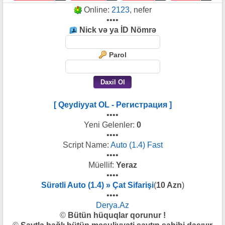
Online:
2123
, nefer
••••
Nick və ya İD Nömrə
Parol
[ Qeydiyyat OL - Регистрация ]
••••
Yeni Gelenler:
0
••••
Script Name:
Auto (1.4) Fast
••••
Müellif:
Yeraz
••••
Sürətli Auto (1.4) » Çat Sifarişi
(
10 Azn
)
••••
Derya.Az
©
Bütün hüquqlar qorunur !